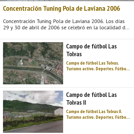
Concentración Tuning Pola de Laviana 2006
Concentración Tuning Pola de Laviana 2006. Los días
29 y 30 de abril de 2006 se celebró en la localidad de
Pola de Laviana la 1ª Concentración Tuning organizada
por el Club Machine Tuning. La concentración contó con
Campo de fútbol Las
m ...
Tolvas
Campo de fútbol Las Tolvas.
Turismo activo. Deportes. Fútbol.
Centro de Asturias. Comarca del
Valle del Nalón. Montaña de
Asturias. Debe su nombre a una
antigua vía romana y su
Campo de fútbol Las
‘chalaneru' es conocido en el
Tolvas II
mundo entero. Palacio Valdés la p
...
Campo de fútbol Las Tolvas II.
Turismo activo. Deportes. Fútbol.
Centro de Asturias. Comarca del
Valle del Nalón. Montaña de
Asturias. Debe su nombre a una