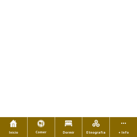
Comer
Inicio
Dormir
Etnografía
+ Info