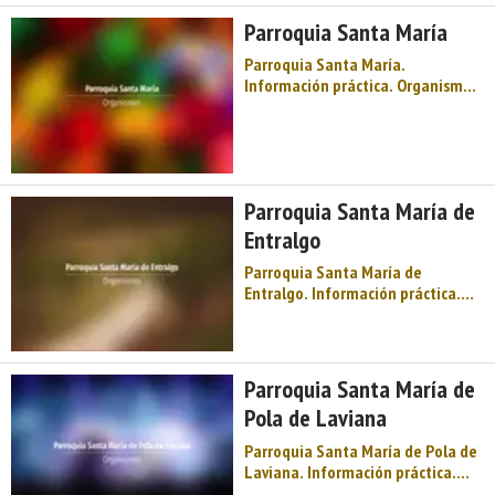
su nombre a una antigua vía
Parroquia Santa María
romana y su ‘chalaneru' es
conocido en el mund ...
Parroquia Santa María.
Información práctica. Organismos.
Parroquias eclesiásticas. Centro
de Asturias. Comarca del Valle del
Nalón. Montaña de Asturias. Debe
su nombre a una antigua vía
romana y su ‘chalaneru' es
Parroquia Santa María de
conocido en el mundo entero ...
Entralgo
Parroquia Santa María de
Entralgo. Información práctica.
Organismos. Parroquias
eclesiásticas. Centro de Asturias.
Comarca del Valle del Nalón.
Montaña de Asturias. Debe su
Parroquia Santa María de
nombre a una antigua vía romana
Pola de Laviana
y su ‘chalaneru' es conocido en el
...
Parroquia Santa María de Pola de
Laviana. Información práctica.
Organismos. Parroquias