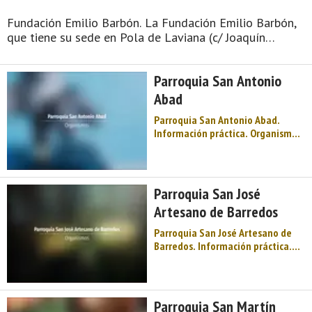
Fundación Emilio Barbón. La Fundación Emilio Barbón,
que tiene su sede en Pola de Laviana (c/ Joaquín
Iglesias, 1 - Edif. CIDAN), se constituyó en noviembre
de 2003. Objetivos. Los fines de la Fundación son los
Parroquia San Antonio
siguientes: Fo ...
Abad
Parroquia San Antonio Abad.
Información práctica. Organismos.
Parroquias eclesiásticas. Centro
de Asturias. Comarca del Valle del
Nalón. Montaña de Asturias. Debe
su nombre a una antigua vía
Parroquia San José
romana y su ‘chalaneru' es
Artesano de Barredos
conocido en el mundo e ...
Parroquia San José Artesano de
Barredos. Información práctica.
Organismos. Parroquias
eclesiásticas. Centro de Asturias.
Comarca del Valle del Nalón.
Montaña de Asturias. Debe su
Parroquia San Martín
nombre a una antigua vía romana