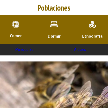
Poblaciones
Comer
Dormir
Etnografía
Parroquias
Aldeas