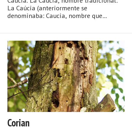
Caucia. La Caúcia, nombre tradicional:
La Caúcia (anteriormente se
denominaba: Caucia, nombre que
respetamos en el título hasta que el
nuevo se popularice). Aldea de la
parroquia de Villoria (Laviana). Dista
7,20 km de la capital munic ...
Corian