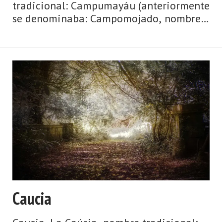
tradicional: Campumayáu (anteriormente
se denominaba: Campomojado, nombre
que respetamos en el título hasta que el
nuevo se popularice). Aldea de la
parroquia de Villoria (Laviana). Dista
9,00 km de la c ...
Caucia