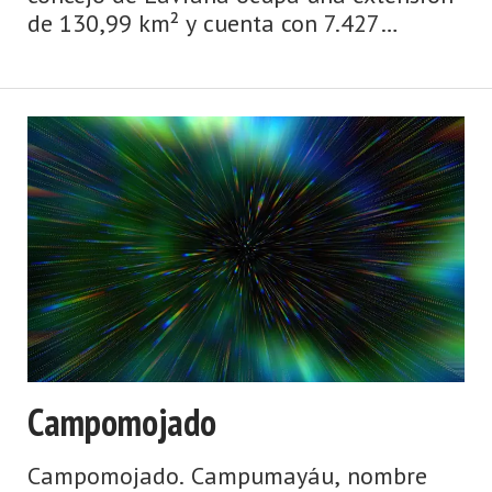
de 130,99 km² y cuenta con 7.427
viviendas de las cuales 5.38 son
viviendas principales y 2,047 viviendas
no principales. Las parroquias que
forman el concejo de Lavi ...
Campomojado
Campomojado. Campumayáu, nombre