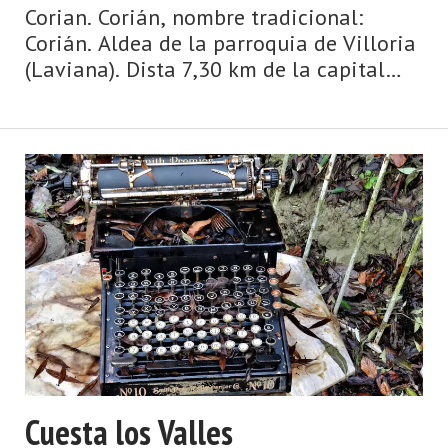
Corian. Corián, nombre tradicional:
Corián. Aldea de la parroquia de Villoria
(Laviana). Dista 7,30 km de la capital
municipal (La Pola Llaviana - Pola de
Laviana) y se encuentra a una altitud de
750 m. Cuenta con 20 viviendas (la
parroquia ...
Cuesta los Valles