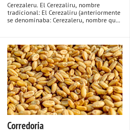
Cerezaleru. El Cerezaliru, nombre
tradicional: El Cerezaliru (anteriormente
se denominaba: Cerezaleru, nombre que
respetamos en el título hasta que el
nuevo se popularice). Aldea de la
parroquia de Villoria (Laviana). Dista
8,50 km de la capital ...
Corredoria