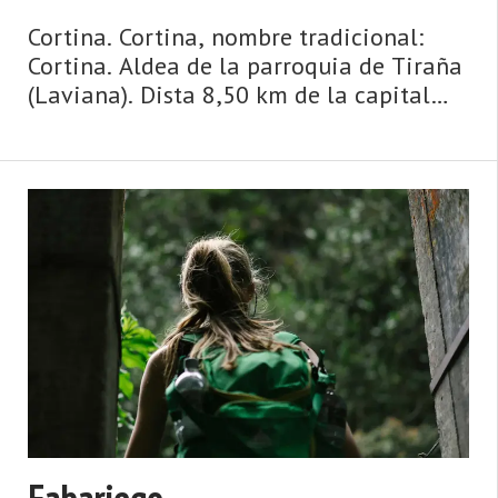
Cortina. Cortina, nombre tradicional:
Cortina. Aldea de la parroquia de Tiraña
(Laviana). Dista 8,50 km de la capital
municipal (La Pola Llaviana - Pola de
Laviana) y se encuentra a una altitud de
570 m. Cuenta con 7 viviendas (la
parroquia 1.17 ...
Fabariego