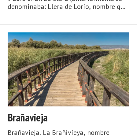
denominaba: Llera de Lorio, nombre que
respetamos en el título hasta que el
nuevo se popularice). Lugar de la
parroquia de Llorío (Laviana). Dista 4,50
km de la capita ...
Brañavieja
Brañavieja. La Brañivieya, nombre