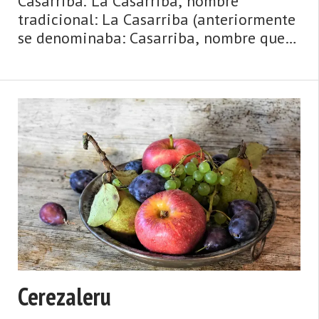
Casarriba. La Casarriba, nombre
tradicional: La Casarriba (anteriormente
se denominaba: Casarriba, nombre que
respetamos en el título hasta que el
nuevo se popularice). Aldea de la
parroquia de Tiraña (Laviana). Dista
4,00 km de la capital ...
Cerezaleru