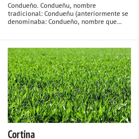
Condueño. Condueñu, nombre
tradicional: Condueñu (anteriormente se
denominaba: Condueño, nombre que
respetamos en el título hasta que el
nuevo se popularice). Aldea de la
parroquia de Tiraña (Laviana). Dista
8,70 km de la cap ...
Cortina