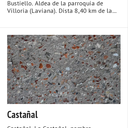
Bustiello. Aldea de la parroquia de
Villoria (Laviana). Dista 8,40 km de la
capital municipal (La Pola Llaviana -
Pola de Laviana) y se encuentra a una
altitud de 370 m. Cuenta con 9 viviendas
(la parroquia 8 ...
Castañal