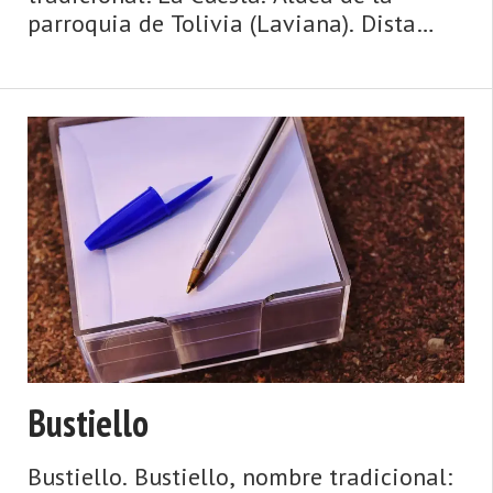
parroquia de Tolivia (Laviana). Dista
7,00 km de la capital municipal (La Pola
Llaviana - Pola de Laviana) y se
encuentra a una altitud de 550 m.
Cuenta con 29 viviendas (la parroquia 1
...
Bustiello
Bustiello. Bustiello, nombre tradicional: