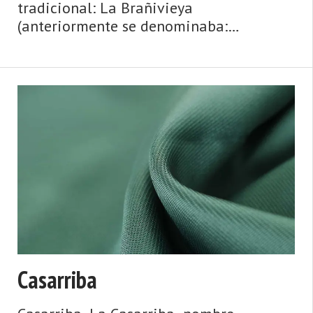
tradicional: La Brañivieya
(anteriormente se denominaba:
Brañavieja, nombre que respetamos en
el título hasta que el nuevo se
popularice). Aldea de la parroquia de
Tolivia (Laviana). Dista 8,00 km ...
Casarriba