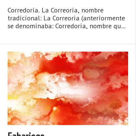
Corredoria. La Correoria, nombre
tradicional: La Correoria (anteriormente
se denominaba: Corredoria, nombre que
respetamos en el título hasta que el
nuevo se popularice). Aldea de la
parroquia de Villoria (Laviana). Dista
3,00 km de la capital m ...
Fabariego