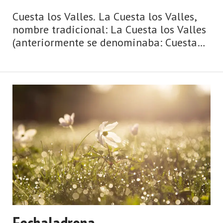
Cuesta los Valles. La Cuesta los Valles,
nombre tradicional: La Cuesta los Valles
(anteriormente se denominaba: Cuesta
los Valles, nombre que respetamos en el
título hasta que el nuevo se popularice).
Aldea de la parroquia de Tolivia
(Laviana). ...