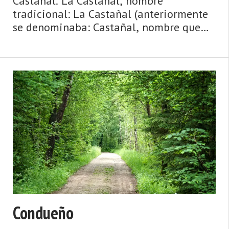
Castañal. La Castañal, nombre
tradicional: La Castañal (anteriormente
se denominaba: Castañal, nombre que
respetamos en el título hasta que el
nuevo se popularice). Aldea de la
parroquia de La Pola Llaviana - Pola de
Laviana (Lavi ...
Condueño