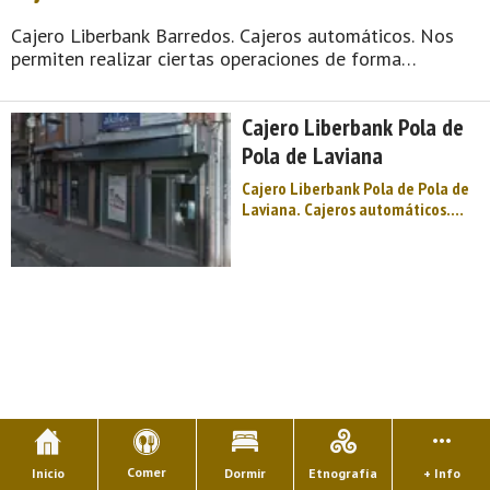
Cajero Liberbank Barredos. Cajeros automáticos. Nos
permiten realizar ciertas operaciones de forma
automática mediante el uso de una tarjeta o de una
libreta de ahorros. Para poder operar en un cajero, es
Cajero Liberbank Pola de
necesario tener una tarjeta de cr&# ...
Pola de Laviana
Cajero Liberbank Pola de Pola de
Laviana. Cajeros automáticos.
Nos permiten realizar ciertas
operaciones de forma automática
mediante el uso de una tarjeta o
de una libreta de ahorros. Para
poder operar en un cajero, es
necesario tener una ...
Comer
Inicio
Dormir
Etnografía
+ Info