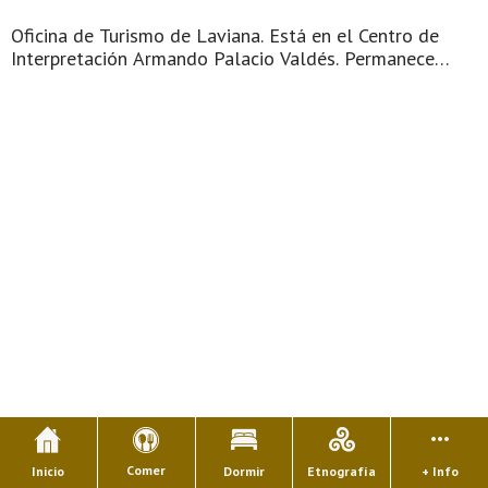
Oficina de Turismo de Laviana. Está en el Centro de
Interpretación Armando Palacio Valdés. Permanece
abierta solamente en verano. Historia. Las primeras
muestras prehistóricas de este concejo son de la Edad
del Bronce como son los ...
Comer
Inicio
Dormir
Etnografía
+ Info