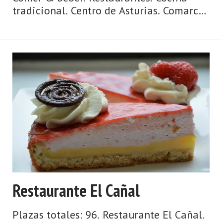
tradicional. Centro de Asturias. Comarca
del Valle del Nalón. Montaña de
Asturias. Debe su nombre a una antigua
vía romana y su ‘chalaneru' es c ...
Restaurante El Cañal
Plazas totales: 96. Restaurante El Cañal.