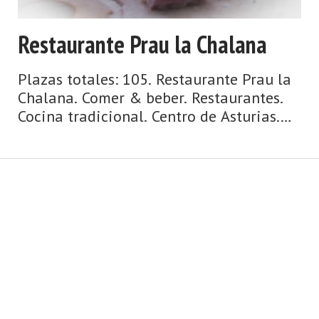
Restaurante Prau la Chalana
Plazas totales: 105. Restaurante Prau la
Chalana. Comer & beber. Restaurantes.
Cocina tradicional. Centro de Asturias.
Comarca del Valle del Nalón. Montaña
de Asturias. Debe su nombre a una
antigua vía romana y su ‘chalaneru ...