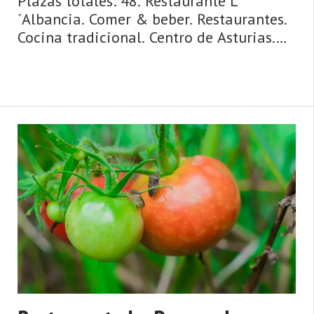
Plazas totales: 48. Restaurante L
´Albancia. Comer & beber. Restaurantes.
Cocina tradicional. Centro de Asturias.
Comarca del Valle del Nalón. Montaña
de Asturias. Debe su nombre a una
antigua vía romana y su ‘chalaneru' es ...