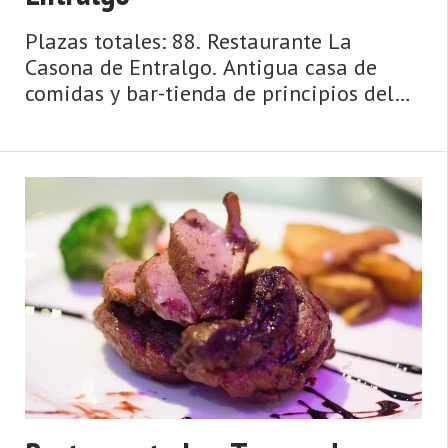
Plazas totales: 88. Restaurante La
Casona de Entralgo. Antigua casa de
comidas y bar-tienda de principios del
siglo XX convertida hoy en un acogedor
Hotel Rural. Cuenta con servicio de
restaurante caracterizado por su cocina
tradicio ...