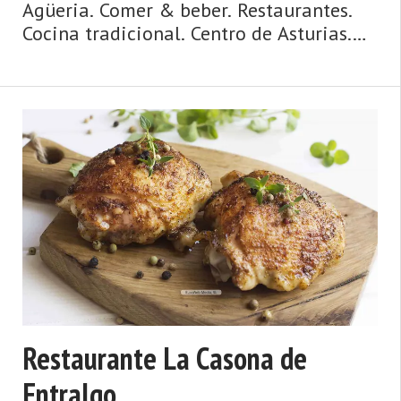
Agüeria. Comer & beber. Restaurantes.
Cocina tradicional. Centro de Asturias.
Comarca del Valle del Nalón. Montaña
de Asturias. Debe su nombre a una
antigua vía romana y su ‘chalaneru' e ...
Restaurante La Casona de
Entralgo