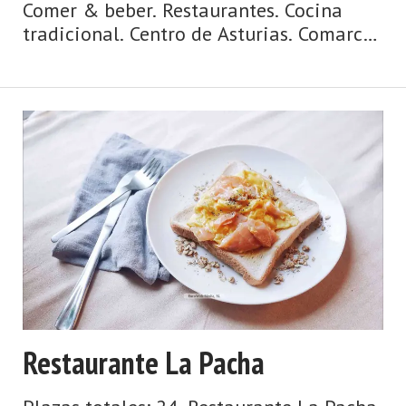
Comer & beber. Restaurantes. Cocina
tradicional. Centro de Asturias. Comarca
del Valle del Nalón. Montaña de
Asturias. Debe su nombre a una antigua
vía romana y su ‘chalaneru' es co ...
Restaurante La Pacha