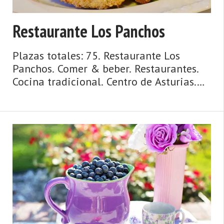
Restaurante Los Panchos
Plazas totales: 75. Restaurante Los
Panchos. Comer & beber. Restaurantes.
Cocina tradicional. Centro de Asturias.
Comarca del Valle del Nalón. Montaña
de Asturias. Debe su nombre a una
antigua vía romana y su ‘chalaneru' es ...