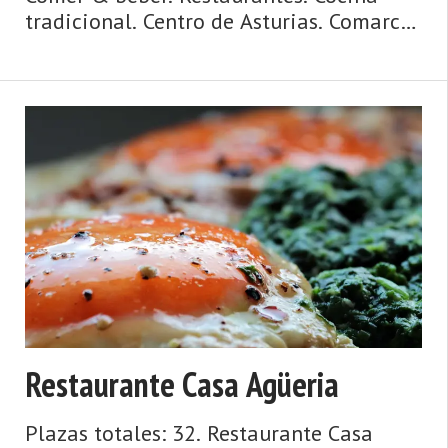
tradicional. Centro de Asturias. Comarca
del Valle del Nalón. Montaña de
Asturias. Debe su nombre a una antigua
vía romana y su ‘chalaneru' es con ...
Restaurante Casa Agüeria
Plazas totales: 32. Restaurante Casa