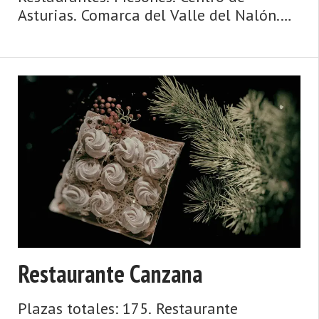
Asturias. Comarca del Valle del Nalón.
Montaña de Asturias. Debe su nombre a
una antigua vía romana y su ‘chalaneru'
es conocido en el mundo entero. Palacio
Valdés la puso en ...
Restaurante Canzana
Plazas totales: 175. Restaurante