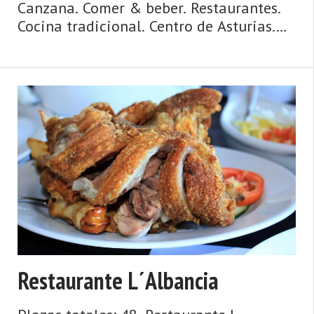
Canzana. Comer & beber. Restaurantes.
Cocina tradicional. Centro de Asturias.
Comarca del Valle del Nalón. Montaña
de Asturias. Debe su nombre a una
antigua vía romana y su ‘chalaneru' es co
...
Restaurante L´Albancia