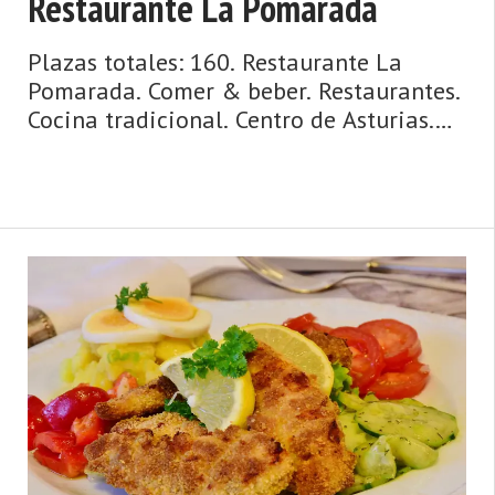
Restaurante La Pomarada
Plazas totales: 160. Restaurante La
Pomarada. Comer & beber. Restaurantes.
Cocina tradicional. Centro de Asturias.
Comarca del Valle del Nalón. Montaña
de Asturias. Debe su nombre a una
antigua vía romana y su ‘chalaneru' e ...