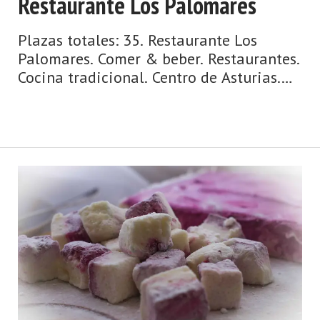
Restaurante Los Palomares
Plazas totales: 35. Restaurante Los
Palomares. Comer & beber. Restaurantes.
Cocina tradicional. Centro de Asturias.
Comarca del Valle del Nalón. Montaña
de Asturias. Debe su nombre a una
antigua vía romana y su ‘chalaneru' ...