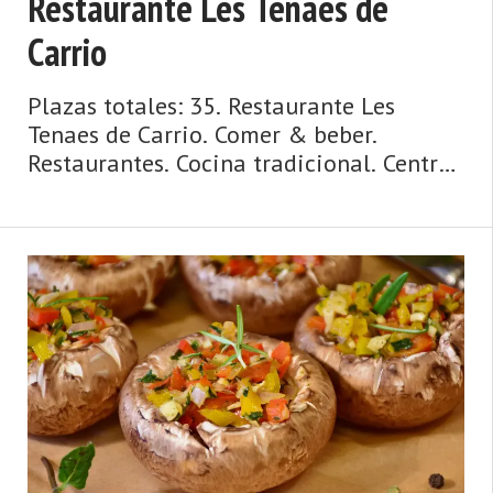
Restaurante Les Tenaes de
Carrio
Plazas totales: 35. Restaurante Les
Tenaes de Carrio. Comer & beber.
Restaurantes. Cocina tradicional. Centro
de Asturias. Comarca del Valle del Nalón.
Montaña de Asturias. Debe su nombre a
una antigua vía romana y su ‘chalaner ...