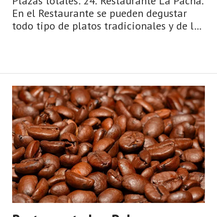
Plazas totales: 24. Restaurante La Pacha.
En el Restaurante se pueden degustar
todo tipo de platos tradicionales y de la
denominada «nueva cocina tradicional»,
en la que, a partir de las materias
primas de toda la vida se e ...