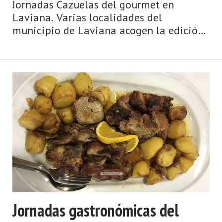
Jornadas Cazuelas del gourmet en
Laviana. Varias localidades del
municipio de Laviana acogen la edición
de las Jornadas Cazuelas del gourmet en
Laviana, jornadas en las que participan
varios establecimientos, ofreciendo su
propuesta de cazuela g ...
Jornadas gastronómicas del