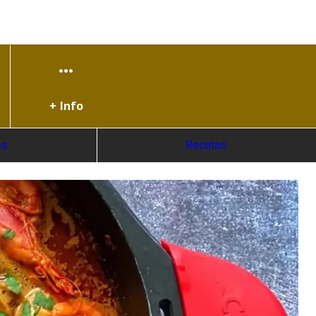
+ Info
os
Recetas