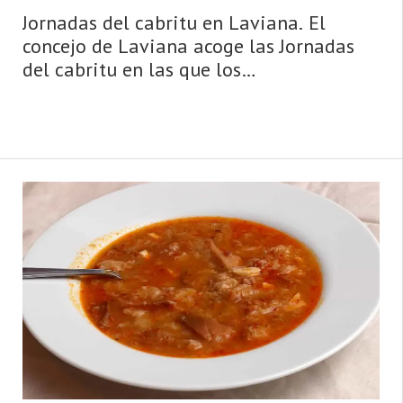
Jornadas del cabritu en Laviana. El
concejo de Laviana acoge las Jornadas
del cabritu en las que los
establecimientos de la zona nos
ofrecerán un menú compuesto de los
siguientes platos: sopas de curruscos,
ensalada, cabritu con patatinos, ...