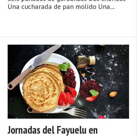
Una cucharada de pan molido Una
cebolla pequeña Berza o repollo Ajo y
perejil Aceite y sal Preparación: Se ponen
los garbanzos en agua templada, con un
pu&# ...
Jornadas del Fayuelu en