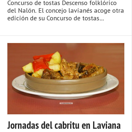
Concurso de tostas Descenso folklórico
del Nalón. El concejo lavianés acoge otra
edición de su Concurso de tostas
Descenso folklórico del Nalón. Evento
gastronómico donde participan varios
establecimientos. Se dará un ga ...
Jornadas del cabritu en Laviana