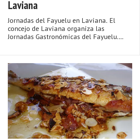
Laviana
Jornadas del Fayuelu en Laviana. El
concejo de Laviana organiza las
Jornadas Gastronómicas del Fayuelu.
Varios establecimientos del concejo
participan en estas jornadas ofreciendo
diferentes platos elaborados de fayuelos
dulces y salados relleno ...