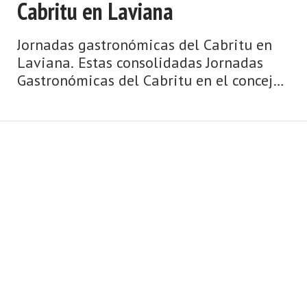
Cabritu en Laviana
Jornadas gastronómicas del Cabritu en
Laviana. Estas consolidadas Jornadas
Gastronómicas del Cabritu en el concejo
o municipio asturiano de Laviana son
todo un acontecimiento y ya una
tradición en la comarca minera del
Nalón. Los bueno ...